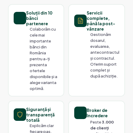
Soluții din 10
Servicii
bănci
complete,
partenere
până la post-
vânzare
Colaborăm cu
Gestionăm
cele mai
dosarul,
importante
evaluarea,
bănci din
antecontractul
România
și contractul.
pentru a-ți
Oferim suport
prezenta
complet și
ofertele
după achiziție.
disponibile și a
alege varianta
optimă.
Siguranță și
Broker de
transparență
încredere
totală
Peste
3.000
Explicăm clar
de clienți
fiecare pas,