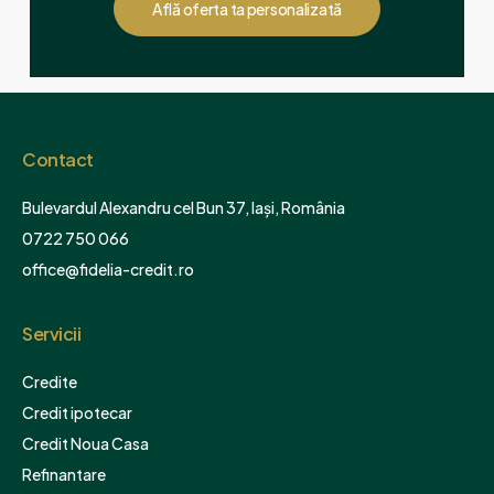
Află oferta ta personalizată
Contact
Bulevardul Alexandru cel Bun 37, Iași, România
0722 750 066
office@fidelia-credit.ro
Servicii
Credite
Credit ipotecar
Credit Noua Casa
Refinantare