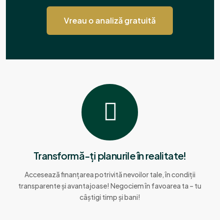
Vreau o analiză gratuită
Transformă-ți planurile în realitate!
Accesează finanțarea potrivită nevoilor tale, în condiții
transparente și avantajoase! Negociem în favoarea ta – tu
câștigi timp și bani!