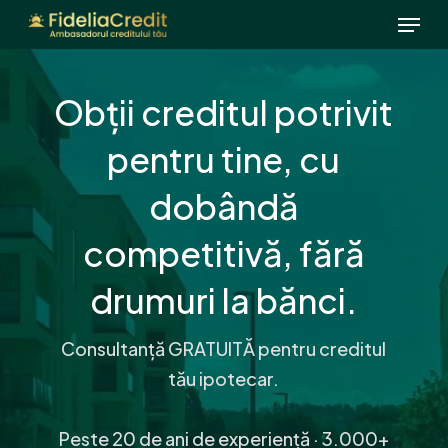
Menu
Skip
to
main
Obții creditul potrivit
content
pentru tine, cu
dobândă
competitivă, fără
drumuri la bănci.
Consultanță GRATUITĂ pentru creditul
tău ipotecar.
Peste 20 de ani de experiență · 3.000+