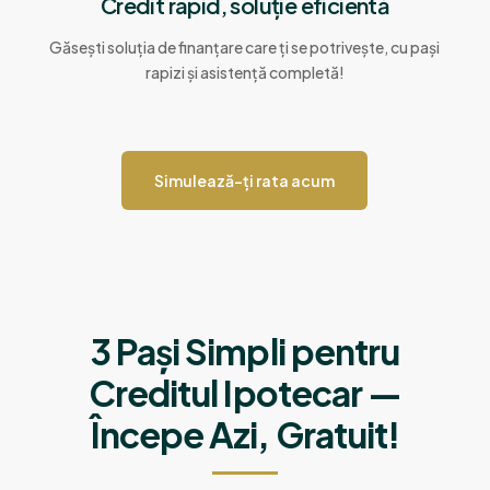
Credit rapid, soluție eficientă
Găsești soluția de finanțare care ți se potrivește, cu pași
rapizi și asistență completă!
Simulează-ți rata acum
3 Pași Simpli pentru
Creditul Ipotecar —
Începe Azi, Gratuit!