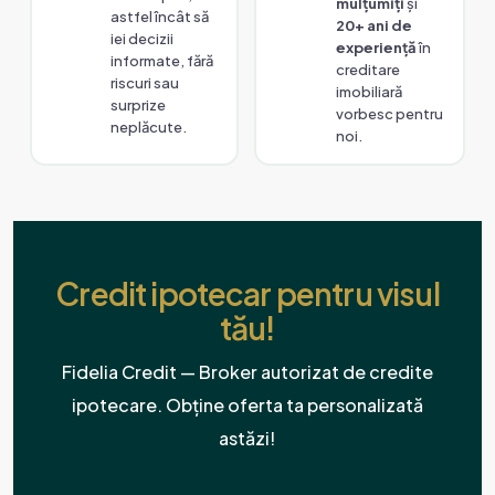
mulțumiți
și
astfel încât să
20+ ani de
iei decizii
experiență
în
informate, fără
creditare
riscuri sau
imobiliară
surprize
vorbesc pentru
neplăcute.
noi.
Credit ipotecar pentru visul
tău!
Fidelia Credit — Broker autorizat de credite
ipotecare. Obține oferta ta personalizată
astăzi!