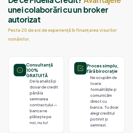
unei colaborări cu un broker
autorizat
Peste 20 de ani de experiență în finanțarea visurilor
românilor.
Consultanță
Proces simplu,
100%
fără birocrație
GRATUITĂ
Ne ocupăm de
De la analiză și
toate
dosar de credit
formalitățile și
până la
comunicăm
semnarea
direct cu
contractului —
banca. Tu doar
banca ne
alegi creditul
plătește pe
potrivit și
noi, nu tu!
semnezi.