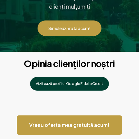
clienți mulțumiți
Simulează rata acum!
Opinia clienților noștri
Vizitează profilul Google Fidelia Credit
Vreau oferta mea gratuită acum!