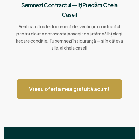
Semnezi Contractul — Îți Predăm Cheia
Casei!
Verificăm toate documentele, verificăm contractul
pentru clauze dezavantajoase și te ajutăm să înțelegi
fiecare condiție. Tu semnezi în siguranță — și în câteva
zile, ai cheia casei!
Vreau oferta mea gratuită acum!