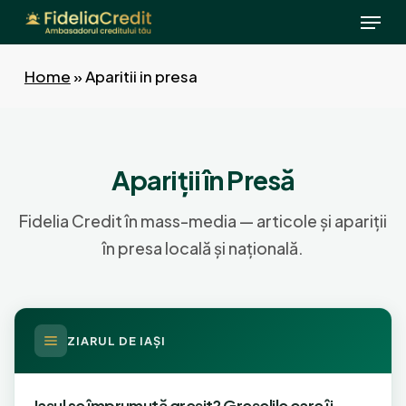
Menu
Skip
to
main
Home
»
Aparitii in presa
content
Apariții în Presă
Fidelia Credit în mass-media — articole şi apariții
în presa locală şi națională.
ZIARUL DE IAŞI
Iaşul se împrumută greşit? Greşelile care îi