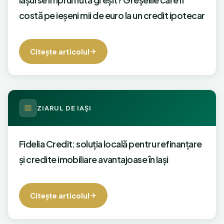
costă pe ieşeni mii de euro la un credit ipotecar
Citeşte articolul
ZIARUL DE IAŞI
Fidelia Credit: soluția locală pentru refinanțare
şi credite imobiliare avantajoase în Iaşi
Citeşte articolul