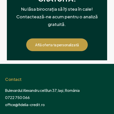
Nu lăsa birocrația să îți stea în cale!
Contactează-ne acum pentru o analiză
gratuită.
Află oferta ta personalizată
Contact
Bulevardul Alexandru cel Bun 37, Iași, România
0722 750 066
office@fidelia-credit.ro