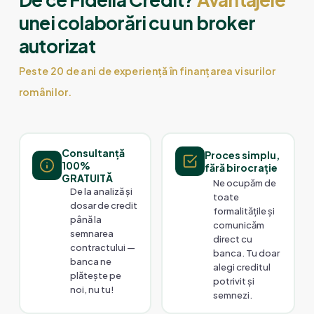
unei colaborări cu un broker
autorizat
Peste 20 de ani de experiență în finanțarea visurilor
românilor.
Consultanță
Proces simplu,
100%
fără birocrație
GRATUITĂ
Ne ocupăm de
De la analiză și
toate
dosar de credit
formalitățile și
până la
comunicăm
semnarea
direct cu
contractului —
banca. Tu doar
banca ne
alegi creditul
plătește pe
potrivit și
noi, nu tu!
semnezi.