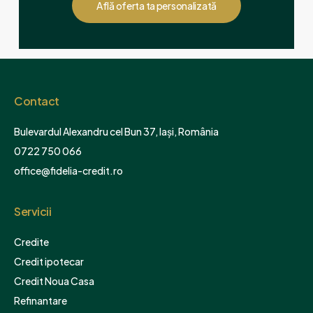
Află oferta ta personalizată
Contact
Bulevardul Alexandru cel Bun 37, Iași, România
0722 750 066
office@fidelia-credit.ro
Servicii
Credite
Credit ipotecar
Credit Noua Casa
Refinantare