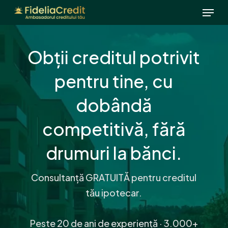
Menu
Skip
to
main
Obții creditul potrivit
content
pentru tine, cu
dobândă
competitivă, fără
drumuri la bănci.
Consultanță GRATUITĂ pentru creditul
tău ipotecar.
Peste 20 de ani de experiență · 3.000+