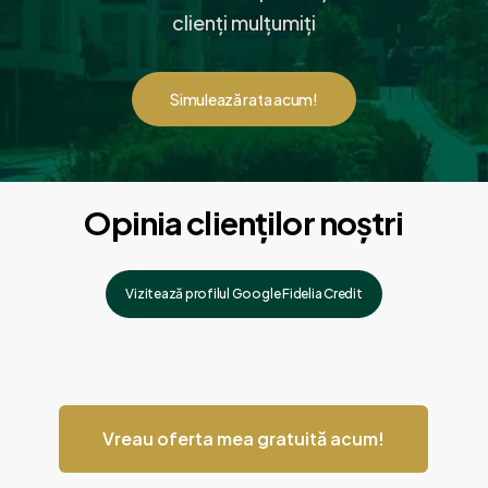
clienți mulțumiți
Simulează rata acum!
Opinia clienților noștri
Vizitează profilul Google Fidelia Credit
Vreau oferta mea gratuită acum!