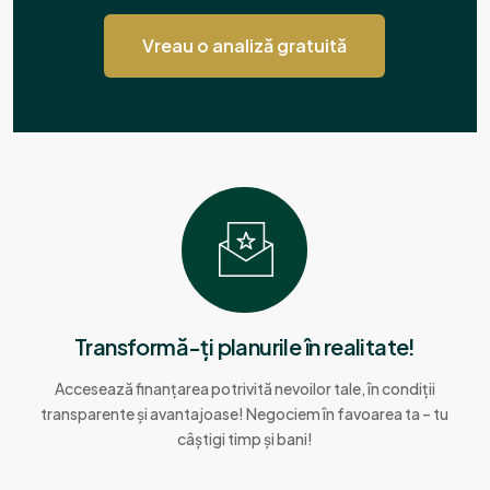
Vreau o analiză gratuită
Transformă-ți planurile în realitate!
Accesează finanțarea potrivită nevoilor tale, în condiții
transparente și avantajoase! Negociem în favoarea ta – tu
câștigi timp și bani!