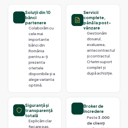
Soluții din 10
Servicii
bănci
complete,
partenere
până la post-
vânzare
Colaborăm cu
Gestionăm
cele mai
dosarul,
importante
evaluarea,
bănci din
antecontractul
România
și contractul.
pentru a-ți
Oferim suport
prezenta
complet și
ofertele
după achiziție.
disponibile și a
alege varianta
optimă.
Siguranță și
Broker de
transparență
încredere
totală
Peste
3.000
Explicăm clar
de clienți
fiecare pas,