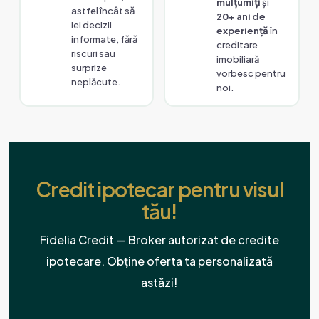
mulțumiți
și
astfel încât să
20+ ani de
iei decizii
experiență
în
informate, fără
creditare
riscuri sau
imobiliară
surprize
vorbesc pentru
neplăcute.
noi.
Credit ipotecar pentru visul
tău!
Fidelia Credit — Broker autorizat de credite
ipotecare. Obține oferta ta personalizată
astăzi!