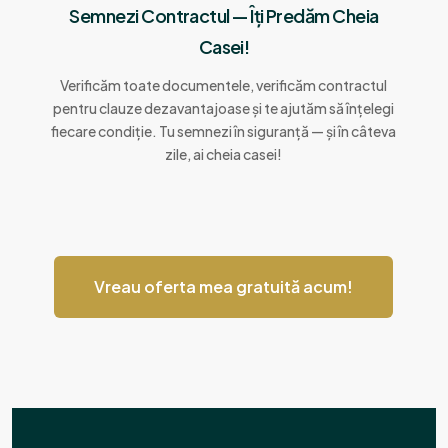
Semnezi Contractul — Îți Predăm Cheia
Casei!
Verificăm toate documentele, verificăm contractul
pentru clauze dezavantajoase și te ajutăm să înțelegi
fiecare condiție. Tu semnezi în siguranță — și în câteva
zile, ai cheia casei!
Vreau oferta mea gratuită acum!