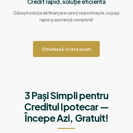
Credit rapid, soluție eficientă
Găsești soluția de finanțare care ți se potrivește, cu pași
rapizi și asistență completă!
Simulează-ți rata acum
3 Pași Simpli pentru
Creditul Ipotecar —
Începe Azi, Gratuit!