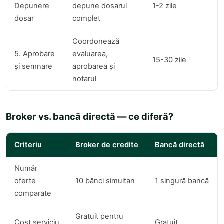
Depunere
depune dosarul
1-2 zile
dosar
complet
Coordonează
5. Aprobare
evaluarea,
15-30 zile
și semnare
aprobarea și
notarul
Broker vs. bancă directă — ce diferă?
Criteriu
Broker de credite
Bancă directă
Număr
oferte
10 bănci simultan
1 singură bancă
comparate
Gratuit pentru
Cost serviciu
Gratuit