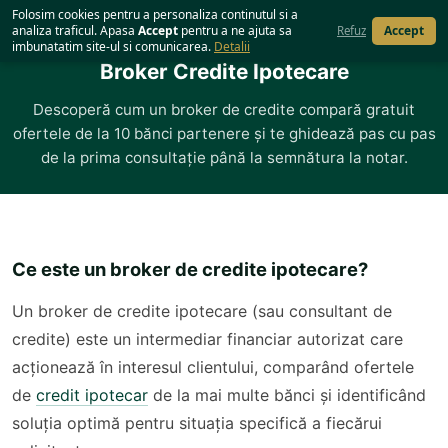
Acasă
›
Broker Credite
Folosim cookies pentru a personaliza continutul si a
analiza traficul. Apasa
Accept
pentru a ne ajuta sa
Accept
Refuz
imbunatatim site-ul si comunicarea.
Detalii
Broker Credite Ipotecare
Descoperă cum un broker de credite compară gratuit
ofertele de la 10 bănci partenere și te ghidează pas cu pas
de la prima consultație până la semnătura la notar.
Ce este un broker de credite ipotecare?
Un broker de credite ipotecare (sau consultant de
credite) este un intermediar financiar autorizat care
acționează în interesul clientului, comparând ofertele
de
credit ipotecar
de la mai multe bănci și identificând
soluția optimă pentru situația specifică a fiecărui