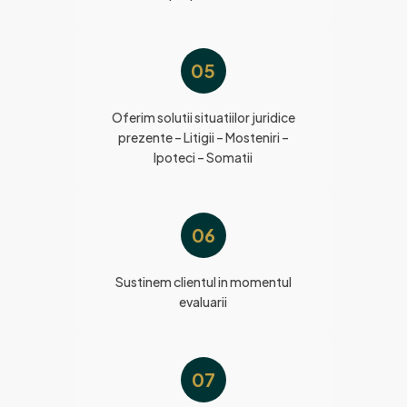
05
Oferim solutii situatiilor juridice
prezente – Litigii – Mosteniri –
Ipoteci – Somatii
06
Sustinem clientul in momentul
evaluarii
07