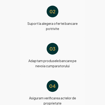
02
Suport la alegera ofertei bancare
potrivite
03
Adaptam produsele bancare pe
nevoia cumparatorului
04
Asiguram verificarea actelor de
proprietate