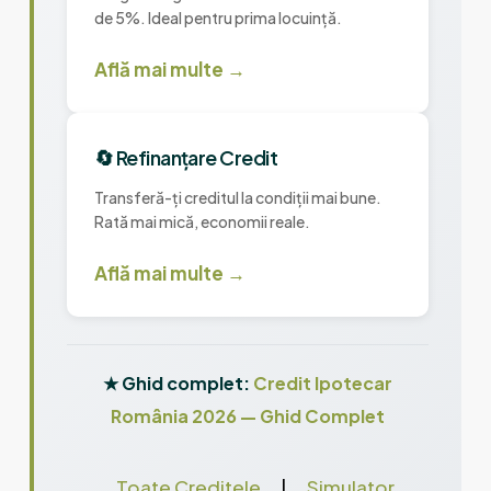
de 5%. Ideal pentru prima locuință.
Află mai multe →
🔄 Refinanțare Credit
Transferă-ți creditul la condiții mai bune.
Rată mai mică, economii reale.
Află mai multe →
★ Ghid complet:
Credit Ipotecar
România 2026 — Ghid Complet
Toate Creditele
|
Simulator