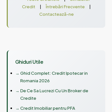
Credit
|
Întrebări Frecvente
|
Contactează-ne
Ghiduri Utile
→
Ghid Complet: Credit Ipotecar in
Romania 2026
→
De Ce Sa Lucrezi Cu Un Broker de
Credite
→
Credit Imobiliar pentru PFA