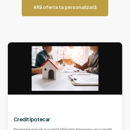
Află oferta ta personalizată
Credit Ipotecar
Finanțare sigură, locuință fără griji! Alegerea unui credit