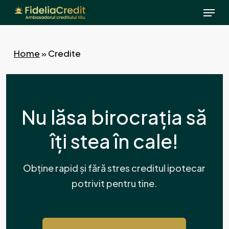
Menu
Skip
to
main
content
Home
»
Credite
Nu lăsa birocrația să
îți stea în cale!
Obține rapid și fără stres creditul ipotecar
potrivit pentru tine.