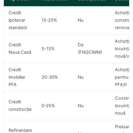
Credit
Achiziție
ipotecar
15-25%
Nu
construc
standard
renovar
Achiziție
Credit
Da
5-15%
locuință
Noua Casă
(FNGCIMM)
nouă/ve
Credit
Achiziție
imobiliar
20-30%
Nu
pentru
PFA
PFA/II
Construc
Credit
0-25%
Nu
locuință
construcție
nouă
Preluare
Refinanțare