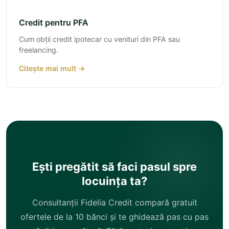
Credit pentru PFA
Cum obții credit ipotecar cu venituri din PFA sau
freelancing.
Citește mai mult →
Ești pregătit să faci pasul spre
locuința ta?
Consultanții Fidelia Credit compară gratuit
ofertele de la 10 bănci și te ghidează pas cu pas