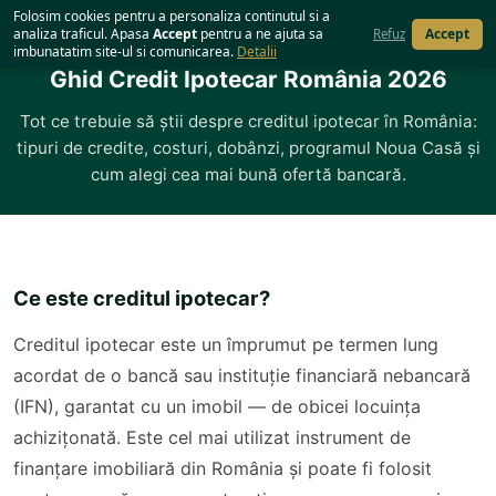
Acasă
›
Ghid Credit Ipotecar România
Folosim cookies pentru a personaliza continutul si a
analiza traficul. Apasa
Accept
pentru a ne ajuta sa
Accept
Refuz
imbunatatim site-ul si comunicarea.
Detalii
Ghid Credit Ipotecar România 2026
Tot ce trebuie să știi despre creditul ipotecar în România:
tipuri de credite, costuri, dobânzi, programul Noua Casă și
cum alegi cea mai bună ofertă bancară.
Ce este creditul ipotecar?
Creditul ipotecar este un împrumut pe termen lung
acordat de o bancă sau instituție financiară nebancară
(IFN), garantat cu un imobil — de obicei locuința
achizițonată. Este cel mai utilizat instrument de
finanțare imobiliară din România și poate fi folosit