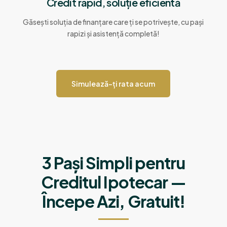
Credit rapid, soluție eficientă
Găsești soluția de finanțare care ți se potrivește, cu pași
rapizi și asistență completă!
Simulează-ți rata acum
3 Pași Simpli pentru
Creditul Ipotecar —
Începe Azi, Gratuit!