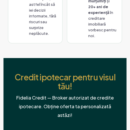
mulțumiți
și
astfel încât să
20+ ani de
iei decizii
experiență
în
informate, fără
creditare
riscuri sau
imobiliară
surprize
vorbesc pentru
neplăcute.
noi.
Credit ipotecar pentru visul
tău!
Fidelia Credit — Broker autorizat de credite
ipotecare. Obține oferta ta personalizată
astăzi!