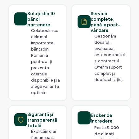
Soluții din 10
Servicii
bănci
complete,
partenere
până la post-
vânzare
Colaborăm cu
Gestionăm
cele mai
dosarul,
importante
evaluarea,
bănci din
antecontractul
România
și contractul.
pentru a-ți
Oferim suport
prezenta
complet și
ofertele
după achiziție.
disponibile și a
alege varianta
optimă.
Siguranță și
Broker de
transparență
încredere
totală
Peste
3.000
Explicăm clar
de clienți
fiecare pas,