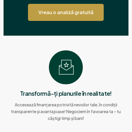
Vreau o analiză gratuită
Transformă-ți planurile în realitate!
Accesează finanțarea potrivită nevoilor tale, în condiții
transparente și avantajoase! Negociem în favoarea ta – tu
câștigi timp și bani!