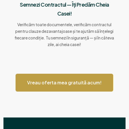
Semnezi Contractul — Îți Predăm Cheia
Casei!
Verificăm toate documentele, verificăm contractul
pentru clauze dezavantajoase și te ajutăm să înțelegi
fiecare condiție. Tu semnezi în siguranță — și în câteva
zile, ai cheia casei!
Vreau oferta mea gratuită acum!