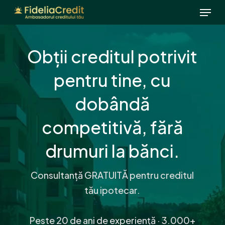
Menu
Skip
to
main
Obții creditul potrivit
content
pentru tine, cu
dobândă
competitivă, fără
drumuri la bănci.
Consultanță GRATUITĂ pentru creditul
tău ipotecar.
Peste 20 de ani de experiență · 3.000+