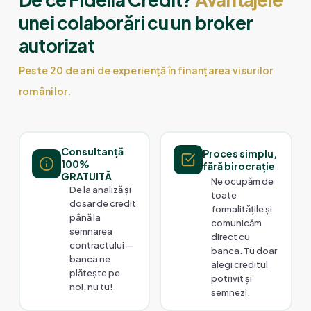
unei colaborări cu un broker
autorizat
Peste 20 de ani de experiență în finanțarea visurilor
românilor.
Consultanță
Proces simplu,
100%
fără birocrație
GRATUITĂ
Ne ocupăm de
De la analiză și
toate
dosar de credit
formalitățile și
până la
comunicăm
semnarea
direct cu
contractului —
banca. Tu doar
banca ne
alegi creditul
plătește pe
potrivit și
noi, nu tu!
semnezi.