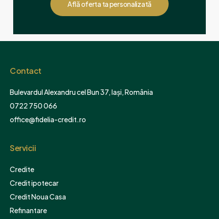
Află oferta ta personalizată
Contact
Bulevardul Alexandru cel Bun 37, Iași, România
0722 750 066
office@fidelia-credit.ro
Servicii
Credite
Credit ipotecar
Credit Noua Casa
Refinantare