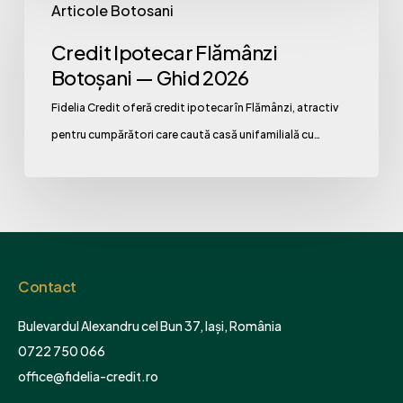
Articole Botosani
Ipotecar
Flămânzi
Credit Ipotecar Flămânzi
Botoșani
Botoșani — Ghid 2026
—
Fidelia Credit oferă credit ipotecar în Flămânzi, atractiv
Ghid
pentru cumpărători care caută casă unifamilială cu…
2026
Contact
Bulevardul Alexandru cel Bun 37, Iași, România
0722 750 066
office@fidelia-credit.ro