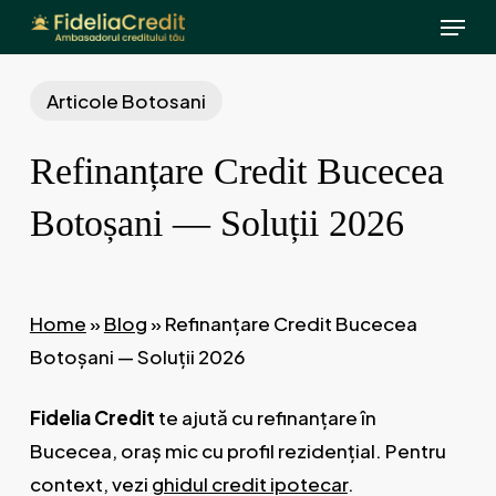
Menu
Skip
to
main
Articole Botosani
content
Refinanțare Credit Bucecea
Botoșani — Soluții 2026
Home
»
Blog
»
Refinanțare Credit Bucecea
Botoșani — Soluții 2026
Fidelia Credit
te ajută cu refinanțare în
Bucecea, oraș mic cu profil rezidențial. Pentru
context, vezi
ghidul credit ipotecar
.