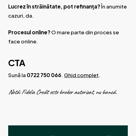
Lucrez în străinătate, pot refinanța?
În anumite
cazuri, da.
Procesul online?
O mare parte din proces se
face online.
CTA
Sună la
0722 750 066
.
Ghid complet
.
Notă: Fidelia Credit este broker autorizat, nu bancă.