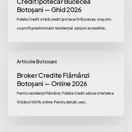
Credit Ipotecar Bucecea
Botoșani
Botoșani — Ghid 2026
—
Fidelia Credit oferă credit ipotecar în Bucecea, oraș mic
Ghid
cu profil predominant rezidențial, opțiuni accesibile…
2026
Broker
Articole Botosani
Credite
Flămânzi
Broker Credite Flămânzi
Botoșani
Botoșani — Online 2026
—
Pentru rezidenții Flămânzi, Fidelia Credit aduce ofertele a
Online
10 bănci 100% online. Pentru detalii, vezi…
2026
Credit