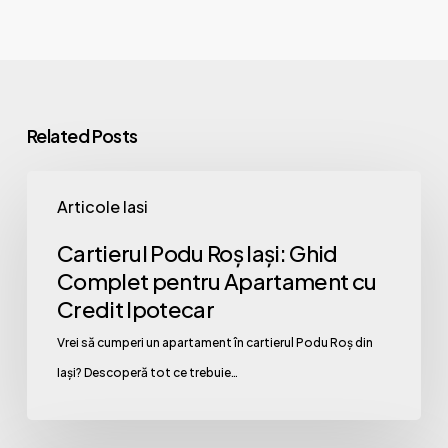
Related Posts
Cartierul
Articole Iasi
Podu
Roș
Cartierul Podu Roș Iași: Ghid
Iași:
Complet pentru Apartament cu
Ghid
Credit Ipotecar
Complet
Vrei să cumperi un apartament în cartierul Podu Roș din
pentru
Iași? Descoperă tot ce trebuie…
Apartament
cu