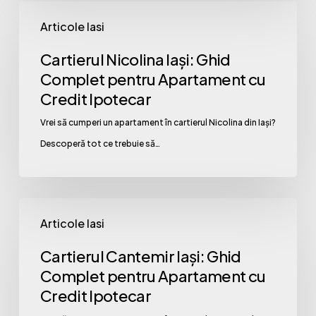
Credit
Cartierul
Ipotecar
Articole Iasi
Nicolina
Iași:
Cartierul Nicolina Iași: Ghid
Ghid
Complet pentru Apartament cu
Complet
Credit Ipotecar
pentru
Vrei să cumperi un apartament în cartierul Nicolina din Iași?
Apartament
Descoperă tot ce trebuie să…
cu
Credit
Ipotecar
Cartierul
Articole Iasi
Cantemir
Iași:
Cartierul Cantemir Iași: Ghid
Ghid
Complet pentru Apartament cu
Complet
Credit Ipotecar
pentru