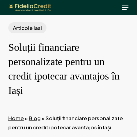
Menu
Skip
to
main
Articole Iasi
content
Soluții financiare
personalizate pentru un
credit ipotecar avantajos în
Iași
Home
»
Blog
»
Soluții financiare personalizate
pentru un credit ipotecar avantajos în Iași