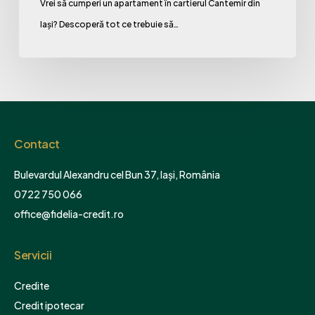
Vrei să cumperi un apartament în cartierul Cantemir din
Apartament
Iași? Descoperă tot ce trebuie să…
cu
Credit
Ipotecar
Contact
Bulevardul Alexandru cel Bun 37, Iași, România
0722 750 066
office@fidelia-credit.ro
Servicii
Credite
Credit ipotecar