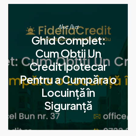
Next Post
Ghid Complet:
Cum Obții Un
Credit Ipotecar
Pentru a Cumpăra o
Locuință în
Siguranță