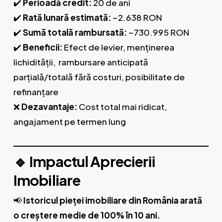
✔️
Perioadă credit:
20 de ani
✔️
Rată lunară estimată:
~2.638 RON
✔️
Sumă totală rambursată:
~730.995 RON
✔️
Beneficii:
Efect de levier, menținerea
lichidității, rambursare anticipată
parțială/totală fără costuri, posibilitate de
refinanțare
❌
Dezavantaje:
Cost total mai ridicat,
angajament pe termen lung
🔹 Impactul Aprecierii
Imobiliare
📢
Istoricul pieței imobiliare din România arată
o creștere medie de 100% în 10 ani.