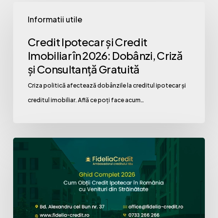
Credit
Informatii utile
Ipotecar
și
Credit Ipotecar și Credit
Credit
Imobiliar în 2026: Dobânzi, Criză
Imobiliar
și Consultanță Gratuită
în
Criza politică afectează dobânzile la creditul ipotecar și
2026:
creditul imobiliar. Află ce poți face acum…
Dobânzi,
Criză
și
Cum
Consultanță
Obții
Gratuită
Credit
Ipotecar
în
România