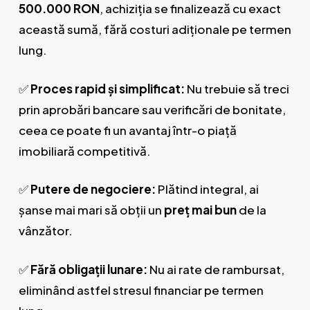
500.000 RON
, achiziția se finalizează cu exact
această sumă, fără costuri adiționale pe termen
lung.
✅
Proces rapid și simplificat:
Nu trebuie să treci
prin aprobări bancare sau verificări de bonitate,
ceea ce poate fi un avantaj într-o piață
imobiliară competitivă.
✅
Putere de negociere:
Plătind integral, ai
șanse mai mari să obții un
preț mai bun
de la
vânzător.
✅
Fără obligații lunare:
Nu ai rate de rambursat,
eliminând astfel stresul financiar pe termen