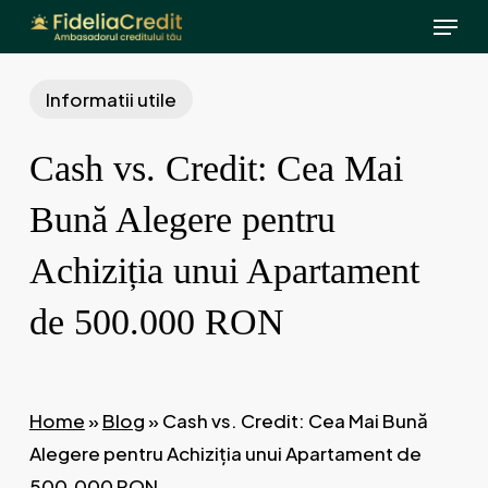
Menu
Skip
to
main
Informatii utile
content
Cash vs. Credit: Cea Mai
Bună Alegere pentru
Achiziția unui Apartament
de 500.000 RON
Home
»
Blog
»
Cash vs. Credit: Cea Mai Bună
Alegere pentru Achiziția unui Apartament de
500.000 RON