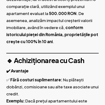
comparație clară, utilizând exemplul unui
apartament evaluat la
500.000 RON
. De
asemenea, analizăm impactul creșterii valorii
imobiliare, având în vedere că,
conform
istoricului pieței din România, proprietățile pot
crește cu 100% în 10 ani
.
🔹 Achiziționarea cu Cash
✔️ Avantaje
✅
Fără costuri suplimentare:
Nu plătești
dobânzi, comisioane sau alte taxe asociate unui
credit.
Exemplu:
Dacă prețul apartamentului este