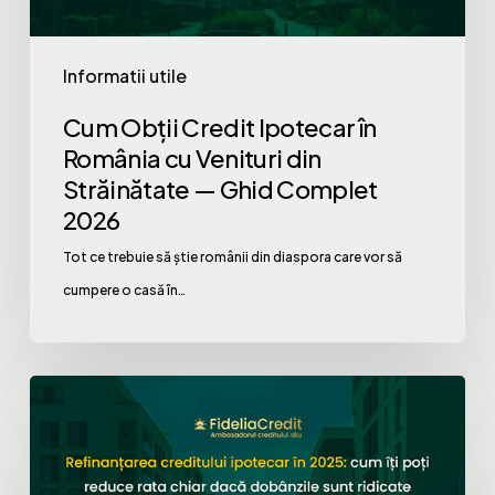
cu
Venituri
Informatii utile
din
Cum Obții Credit Ipotecar în
Străinătate
România cu Venituri din
—
Străinătate — Ghid Complet
Ghid
2026
Complet
Tot ce trebuie să știe românii din diaspora care vor să
2026
cumpere o casă în…
Refinanțarea
creditului
ipotecar
în