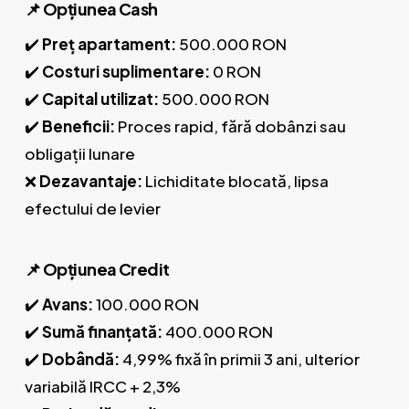
📌 Opțiunea Cash
✔️
Preț apartament:
500.000 RON
✔️
Costuri suplimentare:
0 RON
✔️
Capital utilizat:
500.000 RON
✔️
Beneficii:
Proces rapid, fără dobânzi sau
obligații lunare
❌
Dezavantaje:
Lichiditate blocată, lipsa
efectului de levier
📌 Opțiunea Credit
✔️
Avans:
100.000 RON
✔️
Sumă finanțată:
400.000 RON
✔️
Dobândă:
4,99% fixă în primii 3 ani, ulterior
variabilă IRCC + 2,3%