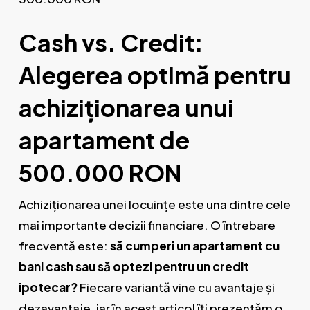
Cash vs. Credit:
Alegerea optimă pentru
achiziționarea unui
apartament de
500.000 RON
Achiziționarea unei locuințe este una dintre cele
mai importante decizii financiare. O întrebare
frecventă este:
să cumperi un apartament cu
bani cash sau să optezi pentru un credit
ipotecar?
Fiecare variantă vine cu avantaje și
dezavantaje, iar în acest articol îți prezentăm o