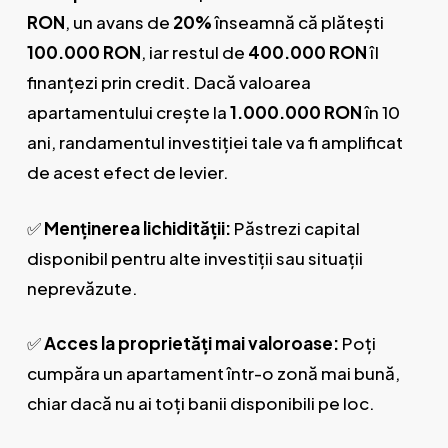
RON
, un avans de
20%
înseamnă că plătești
100.000 RON
, iar restul de
400.000 RON
îl
finanțezi prin credit. Dacă valoarea
apartamentului crește la
1.000.000 RON
în 10
ani, randamentul investiției tale va fi amplificat
de acest efect de levier.
✅
Menținerea lichidității:
Păstrezi capital
disponibil pentru alte investiții sau situații
neprevăzute.
✅
Acces la proprietăți mai valoroase:
Poți
cumpăra un apartament într-o zonă mai bună,
chiar dacă nu ai toți banii disponibili pe loc.