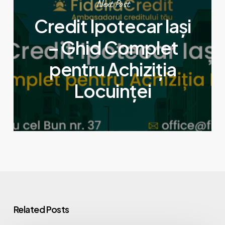
Next Post
Credit Ipotecar Iași
– Ghid Complet
pentru Achiziția
Locuinței
Related Posts