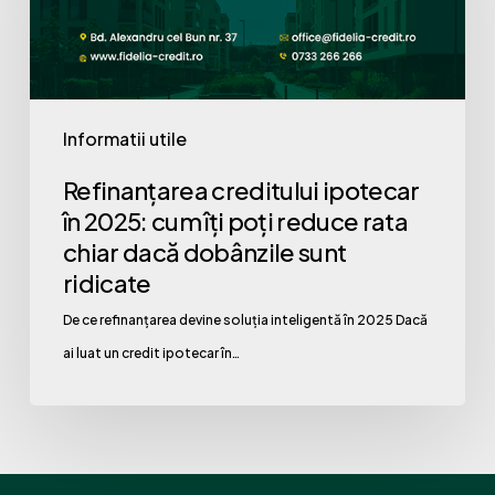
2025:
cum
îți
poți
Informatii utile
reduce
Refinanțarea creditului ipotecar
rata
în 2025: cum îți poți reduce rata
chiar
chiar dacă dobânzile sunt
dacă
ridicate
dobânzile
De ce refinanțarea devine soluția inteligentă în 2025 Dacă
sunt
ai luat un credit ipotecar în…
ridicate