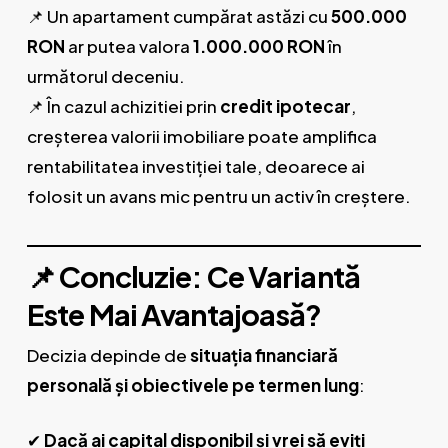
📌 Un apartament cumpărat astăzi cu
500.000
RON
ar putea valora
1.000.000 RON
în
următorul deceniu.
📌 În cazul achizitiei prin
credit ipotecar
,
creșterea valorii imobiliare poate amplifica
rentabilitatea investiției tale, deoarece ai
folosit un avans mic pentru un activ în creștere.
📌 Concluzie: Ce Variantă
Este Mai Avantajoasă?
Decizia depinde de
situația financiară
personală și obiectivele pe termen lung
:
✔
Dacă ai capital disponibil și vrei să eviți