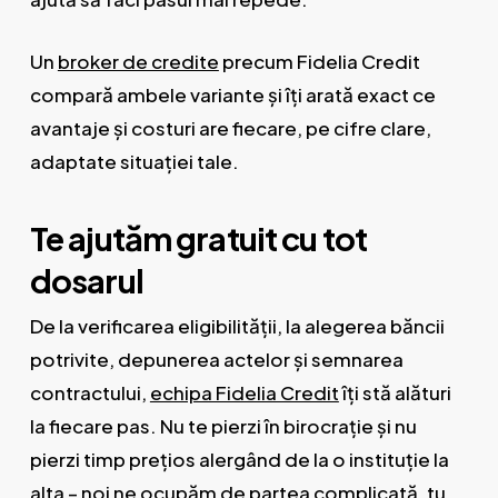
Un
broker de credite
precum Fidelia Credit
compară ambele variante și îți arată exact ce
avantaje și costuri are fiecare, pe cifre clare,
adaptate situației tale.
Te ajutăm gratuit cu tot
dosarul
De la verificarea eligibilității, la alegerea băncii
potrivite, depunerea actelor și semnarea
contractului,
echipa Fidelia Credit
îți stă alături
la fiecare pas. Nu te pierzi în birocrație și nu
pierzi timp prețios alergând de la o instituție la
alta – noi ne ocupăm de partea complicată, tu