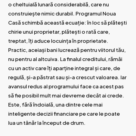
o cheltuială lunară considerabilă, care nu
construiește nimic durabil. Programul Noua
Casă schimbă această ecuație: în loc să plătești
chirie unui proprietar, plătești o rată care,
treptat, îți aduce locuința în proprietate.
Practic, aceiași bani lucrează pentru viitorul tău,
nu pentru al altcuiva. La finalul creditului, rămâi
cu un activ care îți aparține integral și care, de
regulă, și-a păstrat sau și-a crescut valoarea. Iar
avansul redus al programului face ca acest pas
să fie posibil mult mai devreme decât ai crede.
Este, fără îndoială, una dintre cele mai
inteligente decizii financiare pe care le poate
lua un tânăr la început de drum.