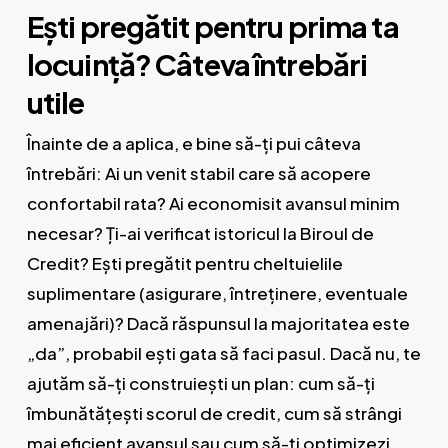
Ești pregătit pentru prima ta
locuință? Câteva întrebări
utile
Înainte de a aplica, e bine să-ți pui câteva
întrebări: Ai un venit stabil care să acopere
confortabil rata? Ai economisit avansul minim
necesar? Ți-ai verificat istoricul la Biroul de
Credit? Ești pregătit pentru cheltuielile
suplimentare (asigurare, întreținere, eventuale
amenajări)? Dacă răspunsul la majoritatea este
„da”, probabil ești gata să faci pasul. Dacă nu, te
ajutăm să-ți construiești un plan: cum să-ți
îmbunătățești scorul de credit, cum să strângi
mai eficient avansul sau cum să-ți optimizezi