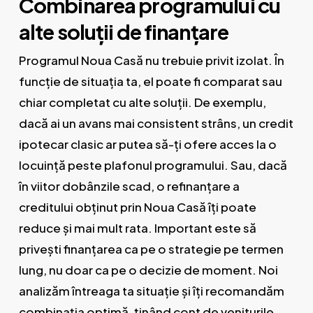
Combinarea programului cu
alte soluții de finanțare
Programul Noua Casă nu trebuie privit izolat. În
funcție de situația ta, el poate fi comparat sau
chiar completat cu alte soluții. De exemplu,
dacă ai un avans mai consistent strâns, un credit
ipotecar clasic ar putea să-ți ofere acces la o
locuință peste plafonul programului. Sau, dacă
în viitor dobânzile scad, o refinanțare a
creditului obținut prin Noua Casă îți poate
reduce și mai mult rata. Important este să
privești finanțarea ca pe o strategie pe termen
lung, nu doar ca pe o decizie de moment. Noi
analizăm întreaga ta situație și îți recomandăm
combinația optimă, ținând cont de veniturile,