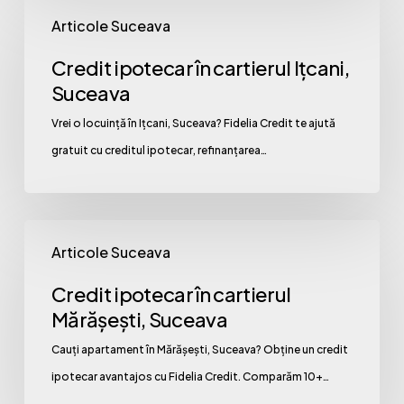
Credit
Articole Suceava
ipotecar
în
Credit ipotecar în cartierul Ițcani,
cartierul
Suceava
Ițcani,
Vrei o locuință în Ițcani, Suceava? Fidelia Credit te ajută
Suceava
gratuit cu creditul ipotecar, refinanțarea…
Credit
Articole Suceava
ipotecar
în
Credit ipotecar în cartierul
cartierul
Mărășești, Suceava
Mărășești,
Cauți apartament în Mărășești, Suceava? Obține un credit
Suceava
ipotecar avantajos cu Fidelia Credit. Comparăm 10+…