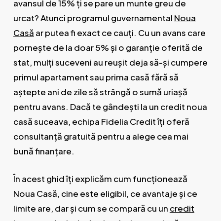
avansul de 15% ți se pare un munte greu de
urcat? Atunci programul guvernamental
Noua
Casă
ar putea fi exact ce cauți. Cu un avans care
pornește de la doar 5% și o garanție oferită de
stat, mulți suceveni au reușit deja să-și cumpere
primul apartament sau prima casă fără să
aștepte ani de zile să strângă o sumă uriașă
pentru avans. Dacă te gândești la un credit noua
casă suceava, echipa Fidelia Credit îți oferă
consultanță gratuită pentru a alege cea mai
bună finanțare.
În acest ghid îți explicăm cum funcționează
Noua Casă, cine este eligibil, ce avantaje și ce
limite are, dar și cum se compară cu un
credit