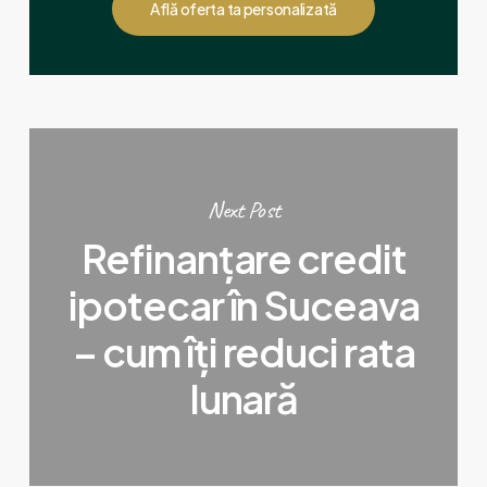
Află oferta ta personalizată
Next Post
Refinanțare credit
ipotecar în Suceava
– cum îți reduci rata
lunară