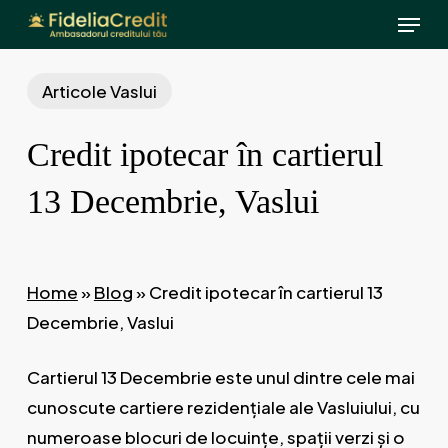
Menu
Skip
to
main
Articole Vaslui
content
Credit ipotecar în cartierul
13 Decembrie, Vaslui
Home
»
Blog
»
Credit ipotecar în cartierul 13
Decembrie, Vaslui
Cartierul 13 Decembrie este unul dintre cele mai
cunoscute cartiere rezidențiale ale Vasluiului, cu
numeroase blocuri de locuințe, spații verzi și o