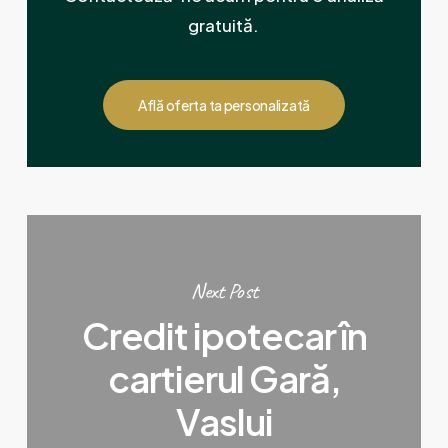
gratuită.
Află oferta ta personalizată
Next Post
Credit ipotecar în
cartierul Gară,
Vaslui