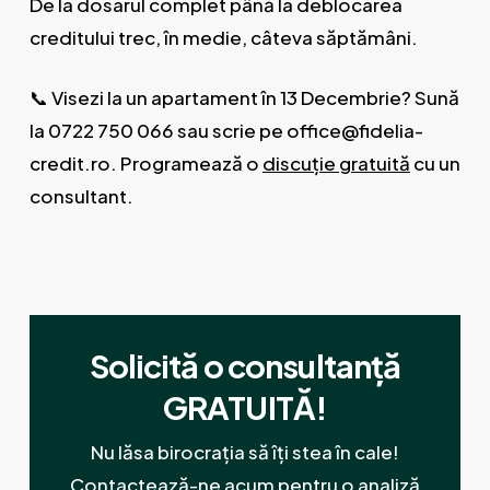
De la dosarul complet până la deblocarea
creditului trec, în medie, câteva săptămâni.
📞 Visezi la un apartament în 13 Decembrie? Sună
la 0722 750 066 sau scrie pe office@fidelia-
credit.ro. Programează o
discuție gratuită
cu un
consultant.
Solicită o consultanță
GRATUITĂ!
Nu lăsa birocrația să îți stea în cale!
Contactează-ne acum pentru o analiză