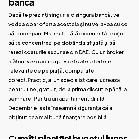
bancă
Dacă te prezinți singur la o singură bancă, vei
vedea doar oferta acesteia și nu vei avea cu ce
să o compari. Mai mult, fără experiență, e ușor
să te concentrezi pe dobânda afișată și să
ratezi costurile ascunse din DAE. Cu un broker
alături, vezi dintr-o privire toate ofertele
relevante de pe piață, comparate
corect.Practic, ai un specialist care lucrează
pentru tine, gratuit, de la prima discuție până la
semnare. Pentru un apartament din 13
Decembrie, asta înseamnă siguranța că ai
obținut cea mai bună finanțare posibilă.
Cum îți planifici bugetul lunar