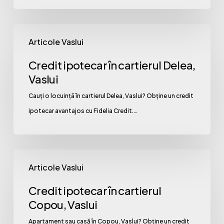
Credit
Articole Vaslui
ipotecar
în
Credit ipotecar în cartierul Delea,
cartierul
Vaslui
Delea,
Cauți o locuință în cartierul Delea, Vaslui? Obține un credit
Vaslui
ipotecar avantajos cu Fidelia Credit.…
Credit
Articole Vaslui
ipotecar
în
Credit ipotecar în cartierul
cartierul
Copou, Vaslui
Copou,
Apartament sau casă în Copou, Vaslui? Obține un credit