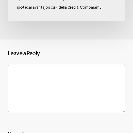
Vaslui
ipotecar avantajos cu Fidelia Credit. Comparăm…
Leave a Reply