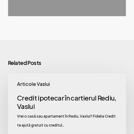
Related Posts
Credit
Articole Vaslui
ipotecar
în
Credit ipotecar în cartierul Rediu,
cartierul
Vaslui
Rediu,
Vrei o casă sau apartament în Rediu, Vaslui? Fidelia Credit
Vaslui
te ajută gratuit cu creditul…