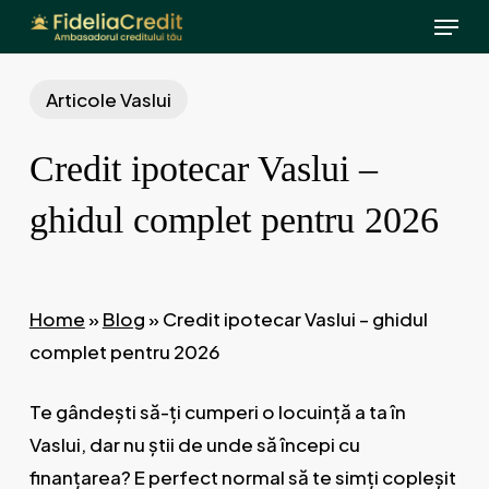
Menu
Skip
to
main
Articole Vaslui
content
Credit ipotecar Vaslui –
ghidul complet pentru 2026
Home
»
Blog
»
Credit ipotecar Vaslui – ghidul
complet pentru 2026
Te gândești să-ți cumperi o locuință a ta în
Vaslui, dar nu știi de unde să începi cu
finanțarea? E perfect normal să te simți copleșit