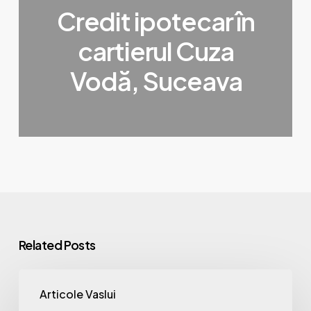
Credit ipotecar în
cartierul Cuza
Vodă, Suceava
Related Posts
Credit
Articole Vaslui
ipotecar