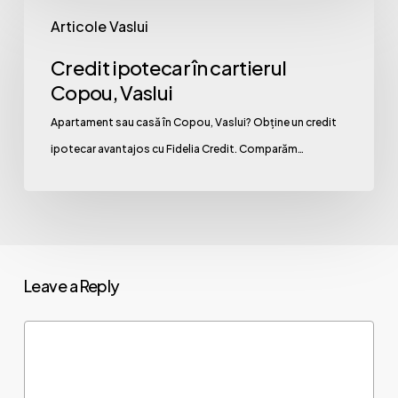
Credit
Articole Vaslui
ipotecar
în
Credit ipotecar în cartierul
cartierul
Copou, Vaslui
Copou,
Apartament sau casă în Copou, Vaslui? Obține un credit
Vaslui
ipotecar avantajos cu Fidelia Credit. Comparăm…
Leave a Reply