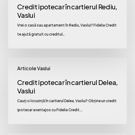
în
Credit ipotecar în cartierul Rediu,
cartierul
Vaslui
Rediu,
Vrei o casă sau apartament în Rediu, Vaslui? Fidelia Credit
Vaslui
te ajută gratuit cu creditul…
Credit
Articole Vaslui
ipotecar
în
Credit ipotecar în cartierul Delea,
cartierul
Vaslui
Delea,
Cauți o locuință în cartierul Delea, Vaslui? Obține un credit
Vaslui
ipotecar avantajos cu Fidelia Credit.…