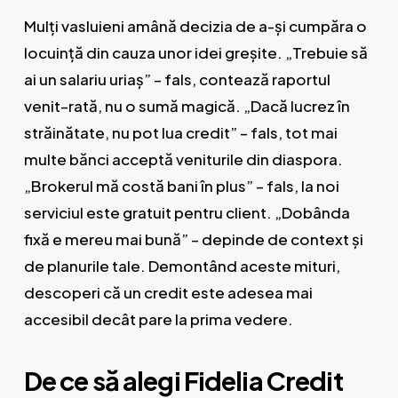
Mulți vasluieni amână decizia de a-și cumpăra o
locuință din cauza unor idei greșite. „Trebuie să
ai un salariu uriaș” – fals, contează raportul
venit–rată, nu o sumă magică. „Dacă lucrez în
străinătate, nu pot lua credit” – fals, tot mai
multe bănci acceptă veniturile din diaspora.
„Brokerul mă costă bani în plus” – fals, la noi
serviciul este gratuit pentru client. „Dobânda
fixă e mereu mai bună” – depinde de context și
de planurile tale. Demontând aceste mituri,
descoperi că un credit este adesea mai
accesibil decât pare la prima vedere.
De ce să alegi Fidelia Credit