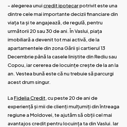
– alegerea unui
credit ipotecar
potrivit este una
dintre cele mai importante decizii financiare din
viața ta și te angajează, de regulă, pentru
următorii 20 sau 30 de ani. În Vaslui, piața
imobiliară a devenit tot mai activă, de la
apartamentele din zona Gării și cartierul 13
Decembrie până la casele liniștite din Rediu sau
Copou, iar cererea de locuințe crește de la an la
an. Vestea bună este că nu trebuie să parcurgi
acest drum singur.
La
Fidelia Credit
, cu peste 20 de ani de
experiență și mii de clienți mulțumiți din întreaga
regiune a Moldovei, te ajutăm să obții cel mai
avantajos credit pentru locuința ta din Vaslui. Iar