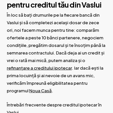
pentru creditul tău din Vaslui
În loc să baţi drumurile pe la fiecare bancă din
Vaslui și să completezi același dosar de zece
ori, noi facem munca pentru tine: comparăm
ofertele a peste 10 bănci partenere, negociem
condițiile, pregătim dosarul și te însoțim până la
semnarea contractului. Dacă deja ai un credit și
vrei o rată mai mică, putem analiza și o
refinanțare a creditului ipotecar
. Iar dacă ești la
prima locuință și ai nevoie de un avans mic,
verificăm împreună eligibilitatea pentru
programul
Noua Casă
.
Întrebări frecvente despre creditul ipotecar în
Vaslui