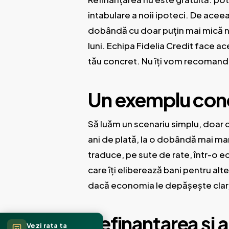
intabulare a noii ipoteci. De ace
dobândă cu doar puțin mai mică nu 
luni. Echipa Fidelia Credit face ace
tău concret. Nu îți vom recomanda
Un exemplu conc
Să luăm un scenariu simplu, doar c
ani de plată, la o dobândă mai mar
traduce, pe sute de rate, într-o e
care îți eliberează bani pentru alt
dacă economia le depășește clar, r
Refinanțarea și 
Vezi rata ta