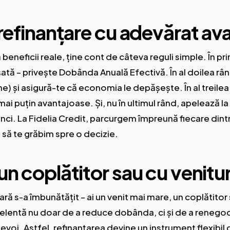
 refinanțare cu adevărat av
 beneficii reale, ține cont de câteva reguli simple. În 
tă – privește Dobânda Anuală Efectivă. În al doilea rând,
ne) și asigură-te că economia le depășește. În al treilea
 puțin avantajoase. Și, nu în ultimul rând, apelează la 
ci. La Fidelia Credit, parcurgem împreună fiecare dintre
 să te grăbim spre o decizie.
un coplătitor sau cu venitu
ciară s-a îmbunătățit – ai un venit mai mare, un coplătitor
celentă nu doar de a reduce dobânda, ci și de a renego
oi. Astfel, refinanțarea devine un instrument flexibil de