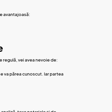
 de avantajoasă:
e
De regulă, vei avea nevoie de:
 se va părea cunoscut. Iar partea
analiză, taxe notariale și de