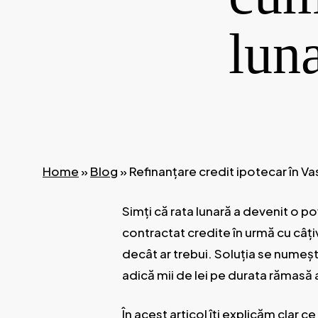
lun
Home
»
Blog
»
Refinanțare credit ipotecar în Vas
Simți că rata lunară a devenit o pov
contractat credite în urmă cu câțiv
decât ar trebui. Soluția se numeș
adică mii de lei pe durata rămasă a
În acest articol îți explicăm clar 