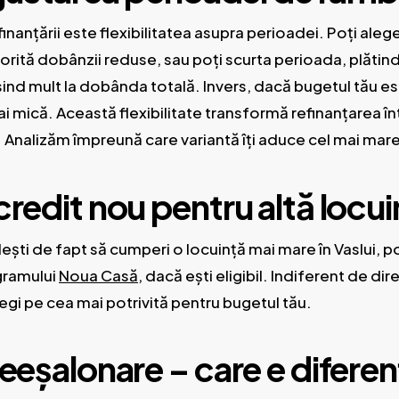
finanțării este flexibilitatea asupra perioadei. Poți ale
torită dobânzii reduse, sau poți scurta perioada, plăti
nd mult la dobânda totală. Invers, dacă bugetul tău es
ai mică. Această flexibilitate transformă refinanțarea î
a. Analizăm împreună care variantă îți aduce cel mai mar
credit nou pentru altă locu
dești de fapt să cumperi o locuință mai mare în Vaslui, po
gramului
Noua Casă
, dacă ești eligibil. Indiferent de di
legi pe cea mai potrivită pentru bugetul tău.
reeșalonare – care e diferen