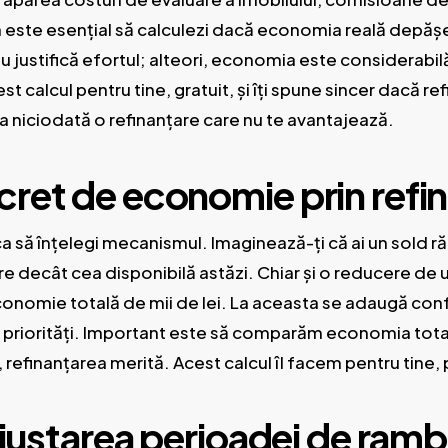
ea este esențial să calculezi dacă economia reală depăș
justifică efortul; alteori, economia este considerabilă
st calcul pentru tine, gratuit, și îți spune sincer dacă re
 niciodată o refinanțare care nu te avantajează.
ret de economie prin refi
a să înțelegi mecanismul. Imaginează-ți că ai un sold ră
e decât cea disponibilă astăzi. Chiar și o reducere de 
conomie totală de mii de lei. La aceasta se adaugă confo
e priorități. Important este să comparăm economia totală 
efinanțarea merită. Acest calcul îl facem pentru tine, p
ajustarea perioadei de ram