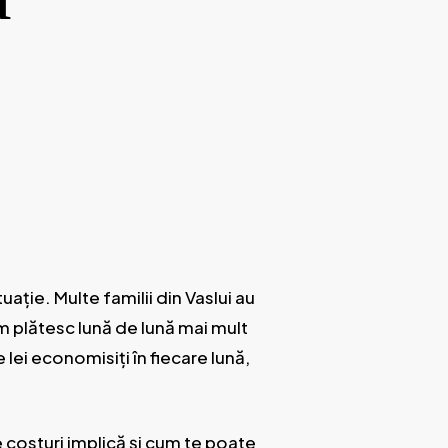
uație. Multe familii din Vaslui au
um plătesc lună de lună mai mult
lei economisiți în fiecare lună,
e costuri implică și cum te poate