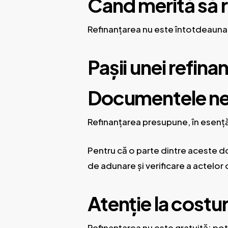
Când merită să re
Refinanțarea nu este întotdeauna s
Pașii unei refinan
Documentele nec
Refinanțarea presupune, în esență,
Pentru că o parte dintre aceste doc
de adunare și verificare a actelo
Atenție la costur
Refinanțarea nu este gratuită: pot