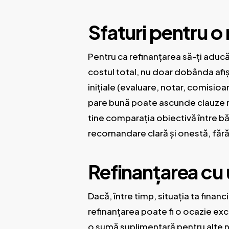
Sfaturi pentru o
Pentru ca refinanțarea să-ți aducă
costul total, nu doar dobânda afișa
inițiale (evaluare, notar, comisioa
pare bună poate ascunde clauze mai
tine comparația obiectivă între băn
recomandare clară și onestă, fără
Refinanțarea cu 
Dacă, între timp, situația ta finan
refinanțarea poate fi o ocazie ex
o sumă suplimentară pentru alte nev