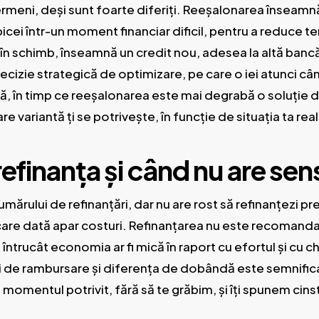
termeni, deși sunt foarte diferiți. Reeșalonarea înseamn
icei într-un moment financiar dificil, pentru a reduce t
în schimb, înseamnă un credit nou, adesea la altă bancă
ecizie strategică de optimizare, pe care o iei atunci când
să, în timp ce reeșalonarea este mai degrabă o soluție 
re variantă ți se potrivește, în funcție de situația ta real
refinanța și când nu are sen
 numărului de refinanțări, dar nu are rost să refinanțezi
care dată apar costuri. Refinanțarea nu este recomandat
întrucât economia ar fi mică în raport cu efortul și cu che
i de rambursare și diferența de dobândă este semnificat
 momentul potrivit, fără să te grăbim, și îți spunem cins