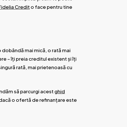
idelia Credit
o face pentru tine
 o dobândă mai mică, o rată mai
– îți preia creditul existent și îți
 singură rată, mai prietenoasă cu
mandăm să parcurgi acest
ghid
 dacă o ofertă de refinanțare este