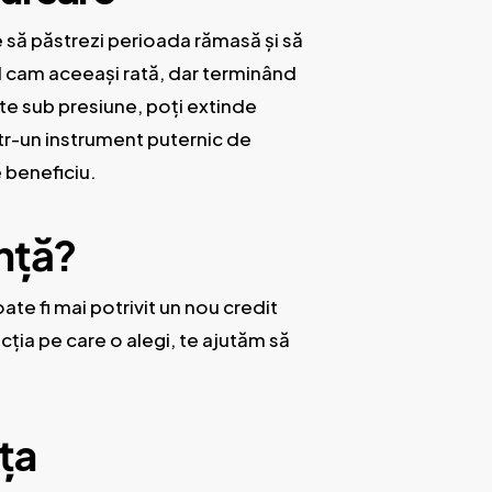
ge să păstrezi perioada rămasă și să
nd cam aceeași rată, dar terminând
te sub presiune, poți extinde
ntr-un instrument puternic de
e beneficiu.
ință?
ate fi mai potrivit un nou credit
recția pe care o alegi, te ajutăm să
ța