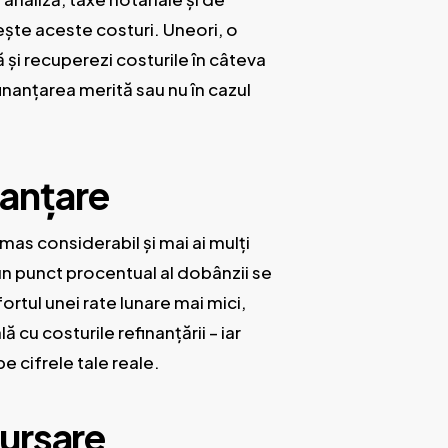
ește aceste costuri. Uneori, o
 și recuperezi costurile în câteva
finanțarea merită sau nu în cazul
nanțare
mas considerabil și mai ai mulți
un punct procentual al dobânzii se
rtul unei rate lunare mai mici,
cu costurile refinanțării – iar
e cifrele tale reale.
bursare