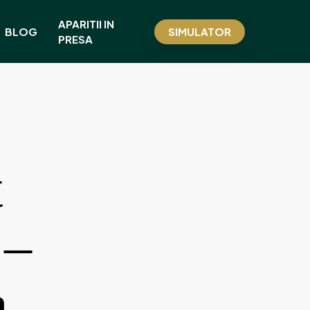
APARITII IN
BLOG
SIMULATOR
PRESA
t
 –
a