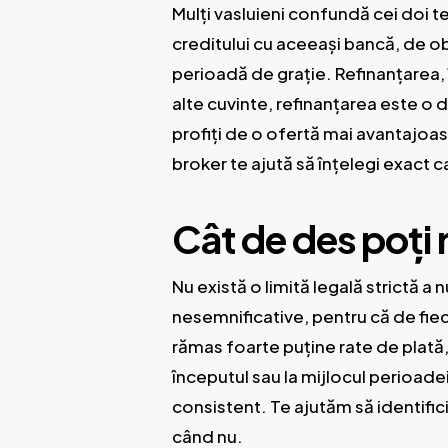
Mulți vasluieni confundă cei doi 
creditului cu aceeași bancă, de ob
perioadă de grație. Refinanțarea, 
alte cuvinte, refinanțarea este o d
profiți de o ofertă mai avantajoa
broker te ajută să înțelegi exact ca
Cât de des poți 
Nu există o limită legală strictă a
nesemnificative, pentru că de fie
rămas foarte puține rate de plată, 
începutul sau la mijlocul perioade
consistent. Te ajutăm să identifici
când nu.