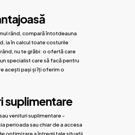
antajoasă
primul rând, compară întotdeauna
 ia în calcul toate costurile
 rând, nu te grăbi: o ofertă care
un specialist care să facă pentru
 acești pași și îți oferim o
ri suplimentare
 sau venituri suplimentare –
cia perioada sau chiar de a accesa
 optimizare a întregii tale situații