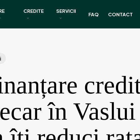
RE
CREDITE
SERVICII
FAQ
CONTACT
i
inanțare credi
ecar în Vaslui
îți reduci rat