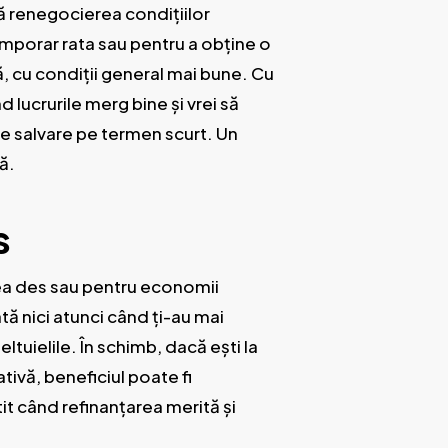
ă renegocierea condițiilor
emporar rata sau pentru a obține o
, cu condiții general mai bune. Cu
 lucrurile merg bine și vrei să
de salvare pe termen scurt. Un
ă.
s
 prea des sau pentru economii
ă nici atunci când ți-au mai
ltuielile. În schimb, dacă ești la
ivă, beneficiul poate fi
tit când refinanțarea merită și