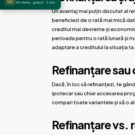
44 oferte · gratuit · 2 min
Un avantaj mai puțin discutat al re
beneficiezi de o rată mai mică da
creditul mai devreme și economisi
perioada pentru o rată lunară și m
adaptare a creditului la situația t
Refinanțare sau 
Dacă, în loc să refinanțezi, te gân
ipotecar sau chiar accesarea pro
compari toate variantele și să o a
Refinanțare vs. 