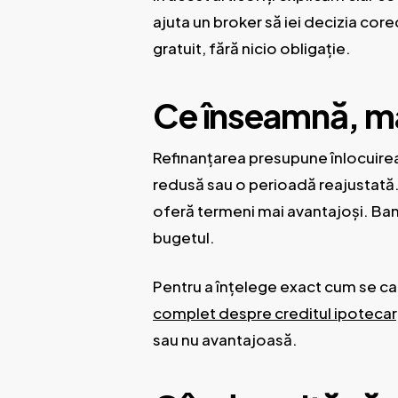
ajuta un broker să iei decizia corec
gratuit, fără nicio obligație.
Ce înseamnă, ma
Refinanțarea presupune înlocuirea 
redusă sau o perioadă reajustată. Pr
oferă termeni mai avantajoși. Bani
bugetul.
Pentru a înțelege exact cum se ca
complet despre creditul ipotecar
sau nu avantajoasă.