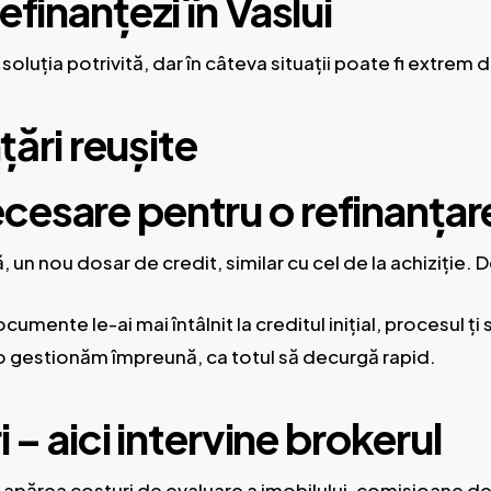
finanțezi în Vaslui
oluția potrivită, dar în câteva situații poate fi extrem
țări reușite
esare pentru o refinanțar
 un nou dosar de credit, similar cu cel de la achiziție. 
umente le-ai mai întâlnit la creditul inițial, procesul ți
r o gestionăm împreună, ca totul să decurgă rapid.
i – aici intervine brokerul
 apărea costuri de evaluare a imobilului, comisioane de 