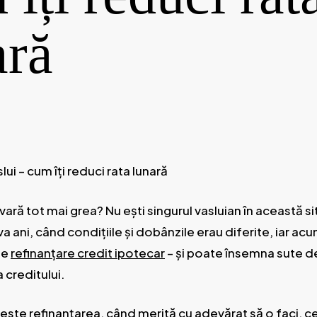
ară
lui – cum îți reduci rata lunară
ară tot mai grea? Nu ești singurul vasluian în această sit
a ani, când condițiile și dobânzile erau diferite, iar ac
te
refinanțare
credit ipotecar
– și poate însemna sute de 
 creditului.
ce este refinanțarea, când merită cu adevărat să o faci, c