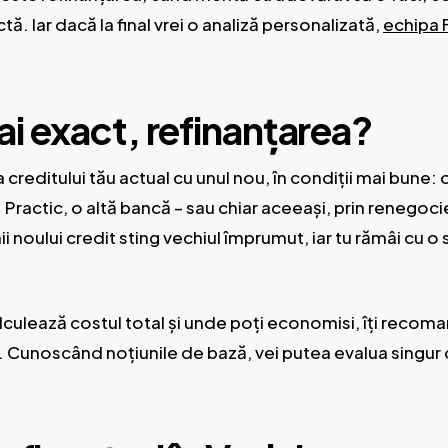
tă. Iar dacă la final vrei o analiză personalizată,
echipa F
i exact, refinanțarea?
creditului tău actual cu unul nou, în condiții mai bune:
actic, o altă bancă – sau chiar aceeași, prin renegociere 
i noului credit sting vechiul împrumut, iar tu rămâi cu o
lculează costul total și unde poți economisi, îți reco
. Cunoscând noțiunile de bază, vei putea evalua singur