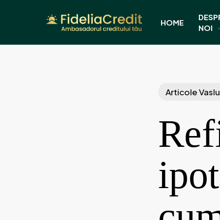
Skip
DESP
to
HOME
NOI
main
content
Articole Vaslu
Ref
ipot
cum 