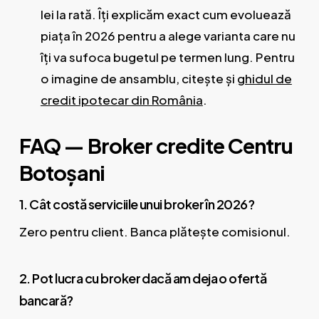
lei la rată. Îți explicăm exact cum evoluează
piața în 2026 pentru a alege varianta care nu
îți va sufoca bugetul pe termen lung. Pentru
o imagine de ansamblu, citește și
ghidul de
credit ipotecar din România
.
FAQ — Broker credite Centru
Botoșani
1. Cât costă serviciile unui broker în 2026?
Zero pentru client. Banca plătește comisionul.
2. Pot lucra cu broker dacă am deja o ofertă
bancară?