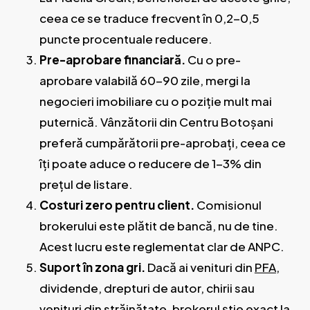
ceea ce se traduce frecvent în 0,2-0,5
puncte procentuale reducere.
Pre-aprobare financiară.
Cu o pre-
aprobare valabilă 60-90 zile, mergi la
negocieri imobiliare cu o poziție mult mai
puternică. Vânzătorii din Centru Botoșani
preferă cumpărătorii pre-aprobați, ceea ce
îți poate aduce o reducere de 1-3% din
prețul de listare.
Costuri zero pentru client.
Comisionul
brokerului este plătit de bancă, nu de tine.
Acest lucru este reglementat clar de ANPC.
Suport în zona gri.
Dacă ai venituri din
PFA
,
dividende, drepturi de autor, chirii sau
venituri din străinătate, brokerul știe exact la