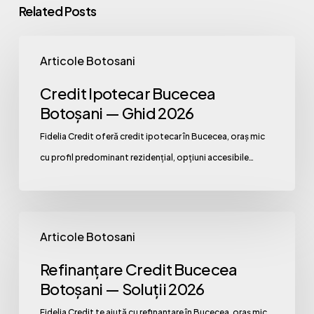
Related Posts
Credit
Articole Botosani
Ipotecar
Bucecea
Credit Ipotecar Bucecea
Botoșani
Botoșani — Ghid 2026
—
Fidelia Credit oferă credit ipotecar în Bucecea, oraș mic
Ghid
cu profil predominant rezidențial, opțiuni accesibile…
2026
Refinanțare
Articole Botosani
Credit
Bucecea
Refinanțare Credit Bucecea
Botoșani
Botoșani — Soluții 2026
—
Fidelia Credit te ajută cu refinanțare în Bucecea, oraș mic