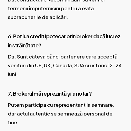
termenii împuternicirii pentru a evita
suprapunerile de aplicări.
6. Pot lua credit ipotecar prin broker dacă lucrez
în străinătate?
Da. Sunt câteva bănci partenere care acceptă
venituri din UE, UK, Canada, SUA cu istoric 12-24
luni.
7. Brokerul mă reprezintă și la notar?
Putem participa cu reprezentant la semnare,
dar actul autentic se semnează personal de
tine.