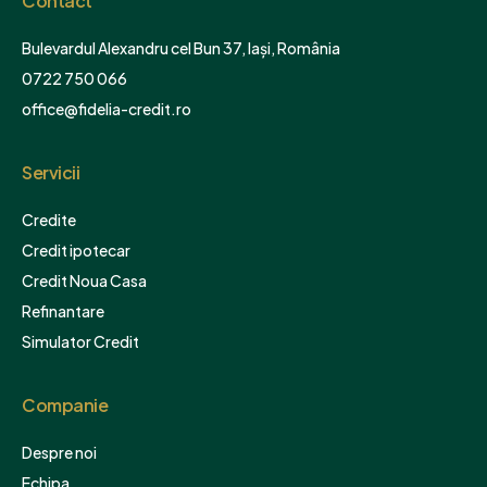
Contact
Bulevardul Alexandru cel Bun 37, Iași, România
0722 750 066
office@fidelia-credit.ro
Servicii
Credite
Credit ipotecar
Credit Noua Casa
Refinantare
Simulator Credit
Companie
Despre noi
Echipa