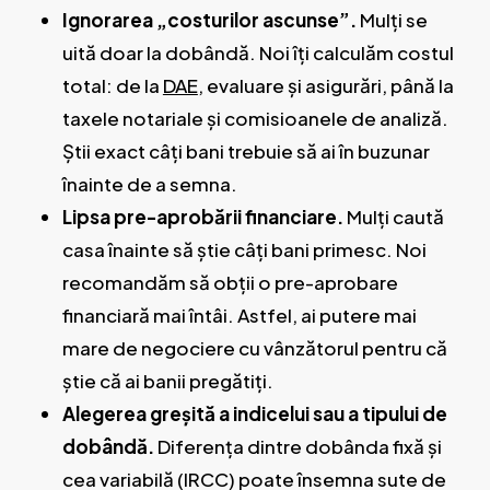
Ignorarea „costurilor ascunse”.
Mulți se
uită doar la dobândă. Noi îți calculăm costul
total: de la
DAE
, evaluare și asigurări, până la
taxele notariale și comisioanele de analiză.
Știi exact câți bani trebuie să ai în buzunar
înainte de a semna.
Lipsa pre-aprobării financiare.
Mulți caută
casa înainte să știe câți bani primesc. Noi
recomandăm să obții o pre-aprobare
financiară mai întâi. Astfel, ai putere mai
mare de negociere cu vânzătorul pentru că
știe că ai banii pregătiți.
Alegerea greșită a indicelui sau a tipului de
dobândă.
Diferența dintre dobânda fixă și
cea variabilă (IRCC) poate însemna sute de