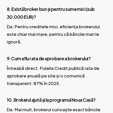
8. Există broker bun și pentru sume mici (sub
30.000 EUR)?
Da. Pentru creditele mici, eficiența brokerului
este chiar mai mare, pentru că băncile mari le
ignoră.
9. Cum aflu rata de aprobare a brokerului?
Întreabă direct. Fidelia Credit publică rata de
aprobare anuală pe site și o comunică
transparent: 87% în 2025.
10. Brokerul ajută și la programul Noua Casă?
Da. Mai mult, brokerul cunoaște exact băncile