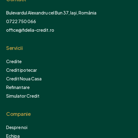
Bulevardul Alexandru cel Bun 37, Iași, România
0722 750 066
office@fidelia-credit.ro
Servicii
Credite
Credit ipotecar
Credit Noua Casa
Refinantare
Simulator Credit
Companie
Despre noi
Echipa