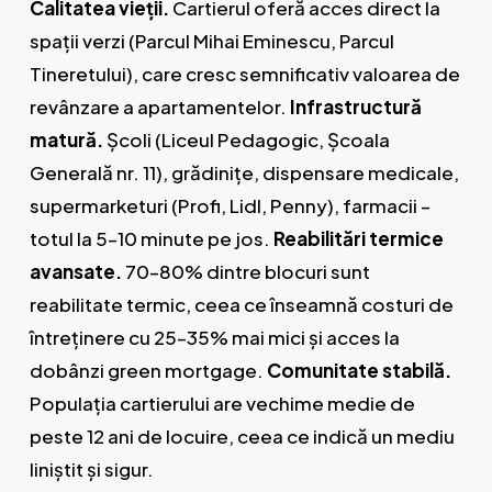
Calitatea vieții.
Cartierul oferă acces direct la
spații verzi (Parcul Mihai Eminescu, Parcul
Tineretului), care cresc semnificativ valoarea de
revânzare a apartamentelor.
Infrastructură
matură.
Școli (Liceul Pedagogic, Școala
Generală nr. 11), grădinițe, dispensare medicale,
supermarketuri (Profi, Lidl, Penny), farmacii –
totul la 5–10 minute pe jos.
Reabilitări termice
avansate.
70–80% dintre blocuri sunt
reabilitate termic, ceea ce înseamnă costuri de
întreținere cu 25–35% mai mici și acces la
dobânzi green mortgage.
Comunitate stabilă.
Populația cartierului are vechime medie de
peste 12 ani de locuire, ceea ce indică un mediu
liniștit și sigur.