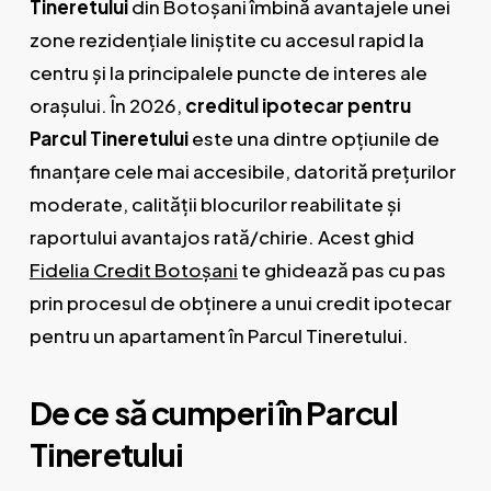
Tineretului
din Botoșani îmbină avantajele unei
zone rezidențiale liniștite cu accesul rapid la
centru și la principalele puncte de interes ale
orașului. În 2026,
creditul ipotecar pentru
Parcul Tineretului
este una dintre opțiunile de
finanțare cele mai accesibile, datorită prețurilor
moderate, calității blocurilor reabilitate și
raportului avantajos rată/chirie. Acest ghid
Fidelia Credit Botoșani
te ghidează pas cu pas
prin procesul de obținere a unui credit ipotecar
pentru un apartament în Parcul Tineretului.
De ce să cumperi în Parcul
Tineretului