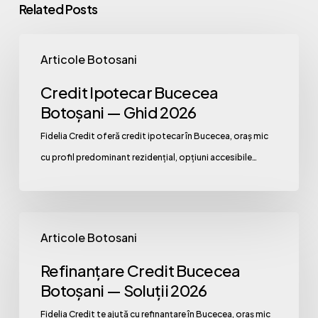
Related Posts
Credit
Articole Botosani
Ipotecar
Bucecea
Credit Ipotecar Bucecea
Botoșani
Botoșani — Ghid 2026
—
Fidelia Credit oferă credit ipotecar în Bucecea, oraș mic
Ghid
cu profil predominant rezidențial, opțiuni accesibile…
2026
Refinanțare
Articole Botosani
Credit
Bucecea
Refinanțare Credit Bucecea
Botoșani
Botoșani — Soluții 2026
—
Fidelia Credit te ajută cu refinanțare în Bucecea, oraș mic