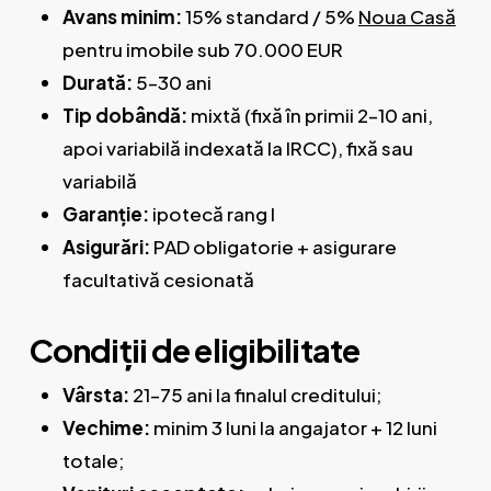
Avans minim:
15% standard / 5%
Noua Casă
pentru imobile sub 70.000 EUR
Durată:
5–30 ani
Tip dobândă:
mixtă (fixă în primii 2–10 ani,
apoi variabilă indexată la IRCC), fixă sau
variabilă
Garanție:
ipotecă rang I
Asigurări:
PAD obligatorie + asigurare
facultativă cesionată
Condiții de eligibilitate
Vârsta:
21–75 ani la finalul creditului;
Vechime:
minim 3 luni la angajator + 12 luni
totale;