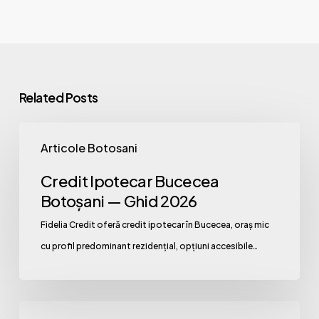
Related Posts
Credit
Articole Botosani
Ipotecar
Bucecea
Credit Ipotecar Bucecea
Botoșani
Botoșani — Ghid 2026
—
Fidelia Credit oferă credit ipotecar în Bucecea, oraș mic
Ghid
cu profil predominant rezidențial, opțiuni accesibile…
2026
Refinanțare