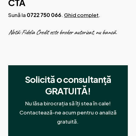
CTA
Sună la
0722 750 066
.
Ghid complet
.
Notă: Fidelia Credit este broker autorizat, nu bancă.
Solicită o consultanță
GRATUITĂ!
Nu lăsa birocrația să îți stea în cale!
Contactează-ne acum pentru o analiză
gratuită.