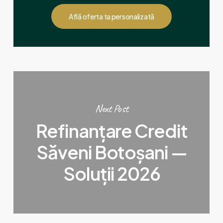
Află oferta ta personalizată
Next Post
Refinanțare Credit
Săveni Botoșani —
Soluții 2026