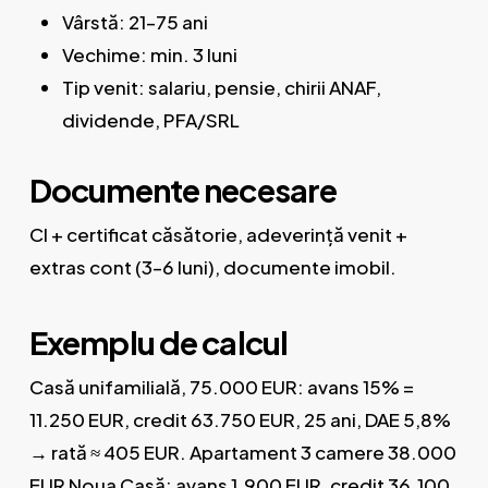
Vârstă: 21–75 ani
Vechime: min. 3 luni
Tip venit: salariu, pensie, chirii ANAF,
dividende, PFA/SRL
Documente necesare
CI + certificat căsătorie, adeverință venit +
extras cont (3–6 luni), documente imobil.
Exemplu de calcul
Casă unifamilială, 75.000 EUR: avans 15% =
11.250 EUR, credit 63.750 EUR, 25 ani, DAE 5,8%
→ rată ≈ 405 EUR. Apartament 3 camere 38.000
EUR Noua Casă: avans 1.900 EUR, credit 36.100