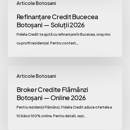
Articole Botosani
Credit
Bucecea
Refinanțare Credit Bucecea
Botoșani
Botoșani — Soluții 2026
—
Fidelia Credit te ajută cu refinanțare în Bucecea, oraș mic
Soluții
cu profil rezidențial. Pentru context,…
2026
Broker
Articole Botosani
Credite
Flămânzi
Broker Credite Flămânzi
Botoșani
Botoșani — Online 2026
—
Pentru rezidenții Flămânzi, Fidelia Credit aduce ofertele a
Online
10 bănci 100% online. Pentru detalii, vezi…
2026