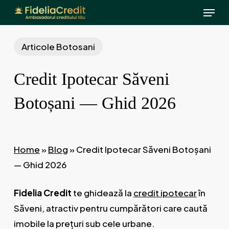
Menu
Skip
to
main
Articole Botosani
content
Credit Ipotecar Săveni
Botoșani — Ghid 2026
Home
»
Blog
»
Credit Ipotecar Săveni Botoșani
— Ghid 2026
Fidelia Credit
te ghidează la
credit ipotecar
în
Săveni, atractiv pentru cumpărători care caută
imobile la prețuri sub cele urbane.